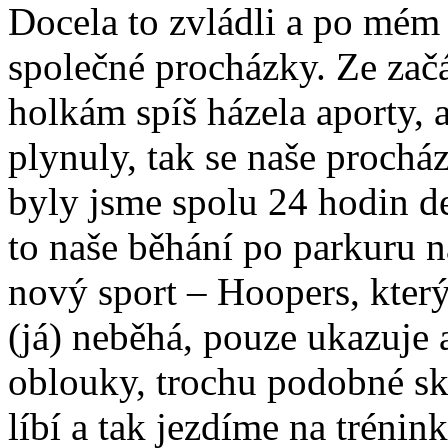
Docela to zvládli a po mém
společné procházky. Ze zač
holkám spíš házela aporty, 
plynuly, tak se naše prochá
byly jsme spolu 24 hodin de
to naše běhání po parkuru 
nový sport – Hoopers, který
(já) neběhá, pouze ukazuje a
oblouky, trochu podobné sk
líbí a tak jezdíme na trénin