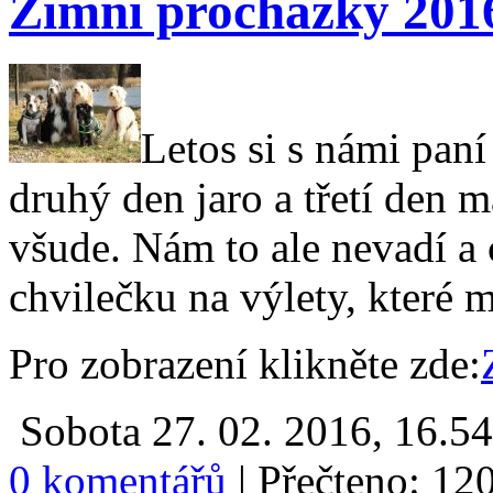
Zimní procházky 201
Letos si s námi paní
druhý den jaro a třetí den
všude. Nám to ale nevadí 
chvilečku na výlety, které 
Pro zobrazení klikněte zde:
Sobota 27. 02. 2016, 16.5
0 komentářů
|
Přečteno: 12