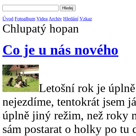
Úvod
Fotoalbum
Videa
Archiv
Hledání
Vzkaz
Chlupatý hopan
Co je u nás nového
Letošní rok je úplně
nejezdíme, tentokrát jsem j
úplně jiný režim, než roky
sám postarat o holky po tu 