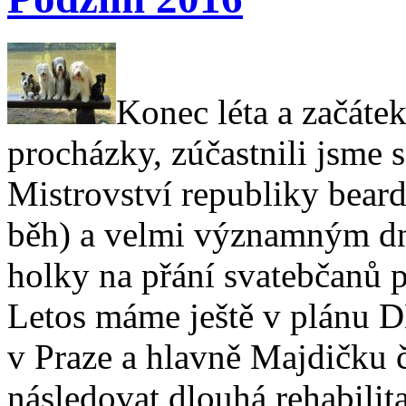
Konec léta a začáte
procházky, zúčastnili jsme 
Mistrovství republiky beard
běh) a velmi významným dn
holky na přání svatebčanů p
Letos máme ještě v plánu 
v Praze a hlavně Majdičku č
následovat dlouhá rehabilit