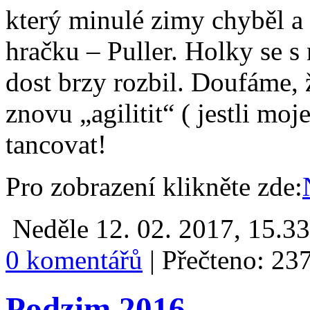
který minulé zimy chyběl a
hračku – Puller. Holky se s
dost brzy rozbil. Doufáme,
znovu „agilitit“ ( jestli moj
tancovat!
Pro zobrazení klikněte zde:
Neděle 12. 02. 2017, 15.3
0 komentářů
|
Přečteno: 23
Podzim 2016