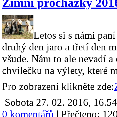
Zimní procházky 201
Letos si s námi paní
druhý den jaro a třetí den
všude. Nám to ale nevadí 
chvilečku na výlety, které 
Pro zobrazení klikněte zde:
Sobota 27. 02. 2016, 16.5
0 komentářů
|
Přečteno: 12