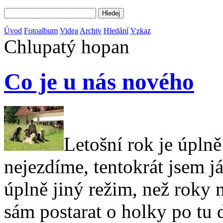
Úvod
Fotoalbum
Videa
Archiv
Hledání
Vzkaz
Chlupatý hopan
Co je u nás nového
Letošní rok je úplně
nejezdíme, tentokrát jsem j
úplně jiný režim, než roky
sám postarat o holky po tu 