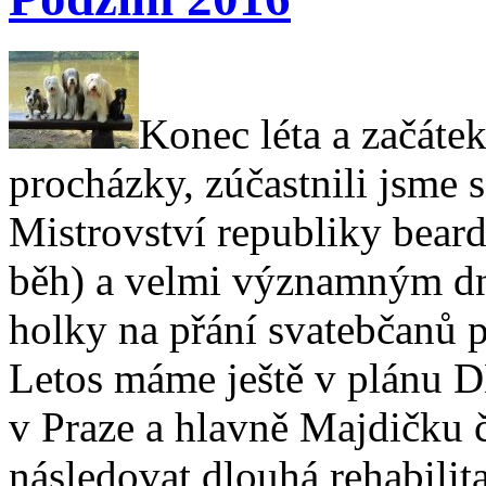
Konec léta a začáte
procházky, zúčastnili jsme 
Mistrovství republiky beard
běh) a velmi významným dn
holky na přání svatebčanů p
Letos máme ještě v plánu 
v Praze a hlavně Majdičku č
následovat dlouhá rehabilit