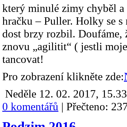
který minulé zimy chyběl a
hračku – Puller. Holky se s
dost brzy rozbil. Doufáme,
znovu „agilitit“ ( jestli moj
tancovat!
Pro zobrazení klikněte zde:
Neděle 12. 02. 2017, 15.3
0 komentářů
|
Přečteno: 23
Podzim 2016