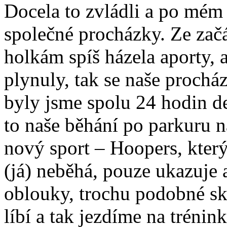
Docela to zvládli a po mém
společné procházky. Ze zač
holkám spíš házela aporty, 
plynuly, tak se naše prochá
byly jsme spolu 24 hodin de
to naše běhání po parkuru 
nový sport – Hoopers, který
(já) neběhá, pouze ukazuje a
oblouky, trochu podobné sk
líbí a tak jezdíme na trénin