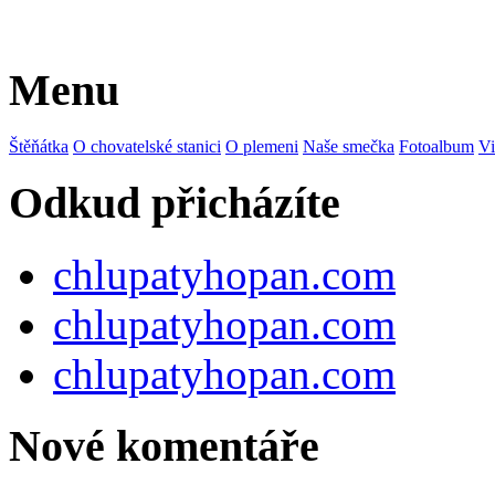
Menu
Štěňátka
O chovatelské stanici
O plemeni
Naše smečka
Fotoalbum
Vi
Odkud přicházíte
chlupatyhopan.com
chlupatyhopan.com
chlupatyhopan.com
Nové komentáře