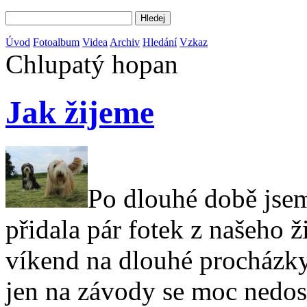
Úvod
Fotoalbum
Videa
Archiv
Hledání
Vzkaz
Chlupatý hopan
Jak žijeme
Po dlouhé době jsem
přidala pár fotek z našeho 
víkend na dlouhé procházky, 
jen na závody se moc nedo