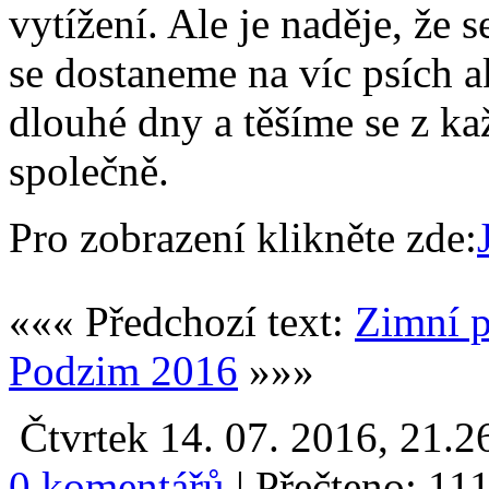
vytížení. Ale je naděje, že 
se dostaneme na víc psích a
dlouhé dny a těšíme se z ka
společně.
Pro zobrazení klikněte zde:
««« Předchozí text:
Zimní 
Podzim 2016
»»»
Čtvrtek 14. 07. 2016, 21.2
0 komentářů
|
Přečteno: 11