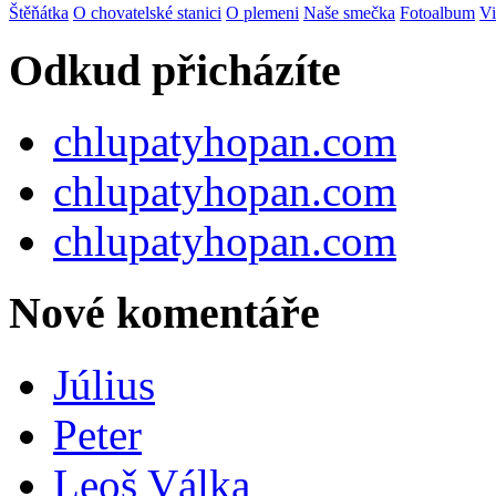
Štěňátka
O chovatelské stanici
O plemeni
Naše smečka
Fotoalbum
Vi
Odkud přicházíte
chlupatyhopan.com
chlupatyhopan.com
chlupatyhopan.com
Nové komentáře
Július
Peter
Leoš Válka