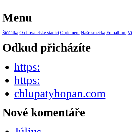
Menu
Štěňátka
O chovatelské stanici
O plemeni
Naše smečka
Fotoalbum
Vi
Odkud přicházíte
https:
https:
chlupatyhopan.com
Nové komentáře
Július