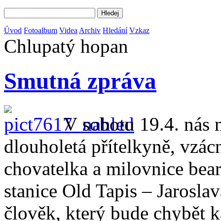
Úvod
Fotoalbum
Videa
Archiv
Hledání
Vzkaz
Chlupatý hopan
Smutná zpráva
V sobotu 19.4. nás 
dlouholetá přítelkyně, vzá
chovatelka a milovnice bear
stanice Old Tapis – Jarosl
člověk, který bude chybět k