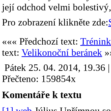
její odchod velmi bolestivý,
Pro zobrazení klikněte zde:
««« Předchozí text:
Trénink
text:
Velikonoční beránek
»
Pátek 25. 04. 2014, 19.36 
Přečteno: 159854x
Komentáře k textu
[1]
web
Július
Upřímnou sous