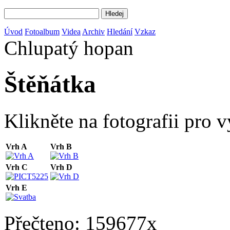
Úvod
Fotoalbum
Videa
Archiv
Hledání
Vzkaz
Chlupatý hopan
Štěňátka
Klikněte na fotografii pro 
Vrh A
Vrh B
Vrh C
Vrh D
Vrh E
Přečteno: 159677x