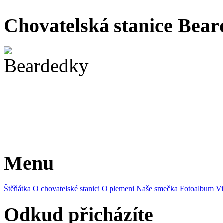
Chovatelská stanice Beard
Menu
Štěňátka
O chovatelské stanici
O plemeni
Naše smečka
Fotoalbum
Vi
Odkud přicházíte