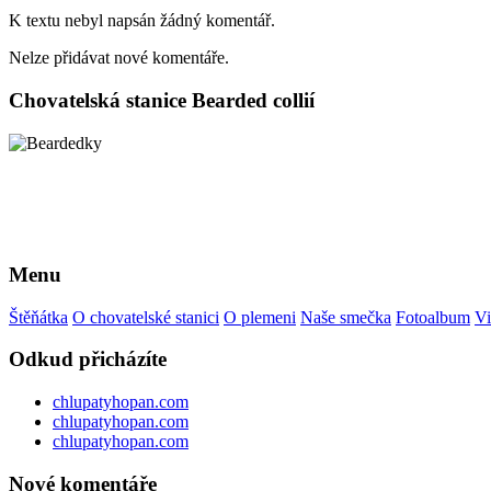
K textu nebyl napsán žádný komentář.
Nelze přidávat nové komentáře.
Chovatelská stanice Bearded collií
Menu
Štěňátka
O chovatelské stanici
O plemeni
Naše smečka
Fotoalbum
Vi
Odkud přicházíte
chlupatyhopan.com
chlupatyhopan.com
chlupatyhopan.com
Nové komentáře