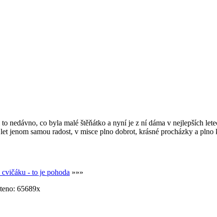
o nedávno, co byla malé štěňátko a nyní je z ní dáma v nejlepších letech
 let jenom samou radost, v misce plno dobrot, krásné procházky a pln
 cvičáku - to je pohoda
»»»
teno: 65689x