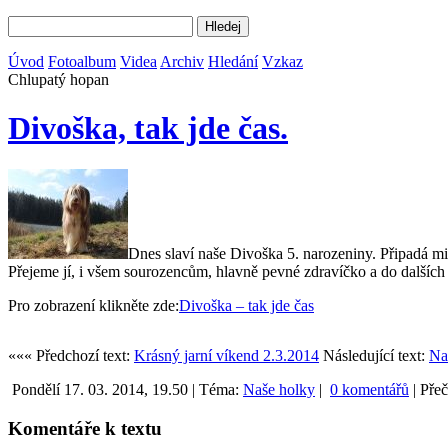
Úvod
Fotoalbum
Videa
Archiv
Hledání
Vzkaz
Chlupatý hopan
Divoška, tak jde čas.
Dnes slaví naše Divoška 5. narozeniny. Připadá mi t
Přejeme jí, i všem sourozencům, hlavně pevné zdravíčko a do dalších
Pro zobrazení klikněte zde:
Divoška – tak jde čas
««« Předchozí text:
Krásný jarní víkend 2.3.2014
Následující text:
Na
Pondělí 17. 03. 2014, 19.50 | Téma:
Naše holky
|
0 komentářů
|
Přeč
Komentáře k textu