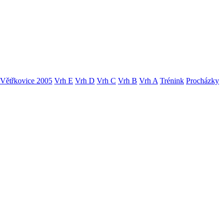
Větřkovice 2005
Vrh E
Vrh D
Vrh C
Vrh B
Vrh A
Trénink
Procházky