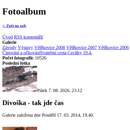
Fotoalbum
<- Zpět na web
Úvod
RSS komentářů
Galerie
Závody
Výstavy
Větřkovice 2008
Větřkovice 2007
Větřkovice 2006
Čipování a očkování
Svatební cesta Cecilky 19.4.
Počet fotografií:
10526
Poslední fotka
Pátek 7. 08. 2026, 23.12
Divoška - tak jde čas
Galerie založena dne Pondělí 17. 03. 2014, 19.40.