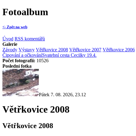
Fotoalbum
<- Zpět na web
Úvod
RSS komentářů
Galerie
Závody
Výstavy
Větřkovice 2008
Větřkovice 2007
Větřkovice 2006
Čipování a očkování
Svatební cesta Cecilky 19.4.
Počet fotografií:
10526
Poslední fotka
Pátek 7. 08. 2026, 23.12
Větřkovice 2008
Větřkovice 2008