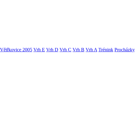
Větřkovice 2005
Vrh E
Vrh D
Vrh C
Vrh B
Vrh A
Trénink
Procházky