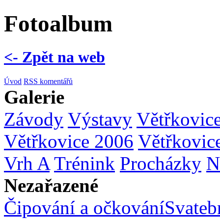
Fotoalbum
<- Zpět na web
Úvod
RSS komentářů
Galerie
Závody
Výstavy
Větřkovic
Větřkovice 2006
Větřkovic
Vrh A
Trénink
Procházky
N
Nezařazené
Čipování a očkování
Svatebn