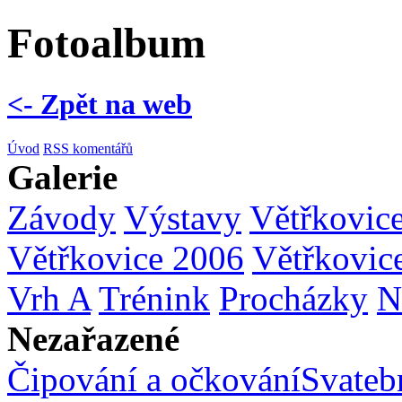
Fotoalbum
<- Zpět na web
Úvod
RSS komentářů
Galerie
Závody
Výstavy
Větřkovic
Větřkovice 2006
Větřkovic
Vrh A
Trénink
Procházky
N
Nezařazené
Čipování a očkování
Svatebn