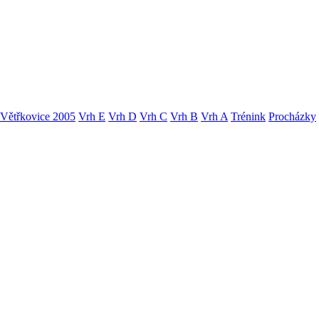
Větřkovice 2005
Vrh E
Vrh D
Vrh C
Vrh B
Vrh A
Trénink
Procházky