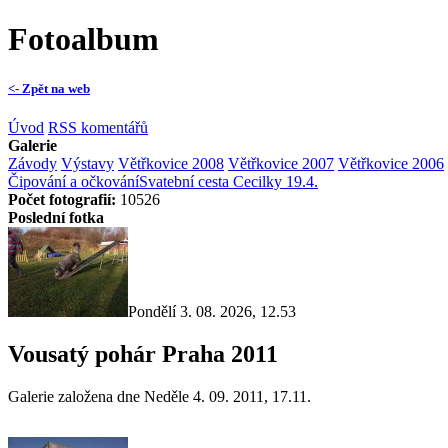
Fotoalbum
<- Zpět na web
Úvod
RSS komentářů
Galerie
Závody
Výstavy
Větřkovice 2008
Větřkovice 2007
Větřkovice 2006
Čipování a očkování
Svatební cesta Cecilky 19.4.
Počet fotografií:
10526
Poslední fotka
Pondělí 3. 08. 2026, 12.53
Vousatý pohár Praha 2011
Galerie založena dne Neděle 4. 09. 2011, 17.11.