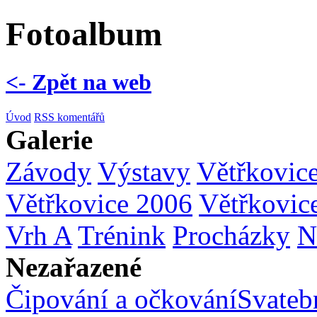
Fotoalbum
<- Zpět na web
Úvod
RSS komentářů
Galerie
Závody
Výstavy
Větřkovic
Větřkovice 2006
Větřkovic
Vrh A
Trénink
Procházky
N
Nezařazené
Čipování a očkování
Svatebn