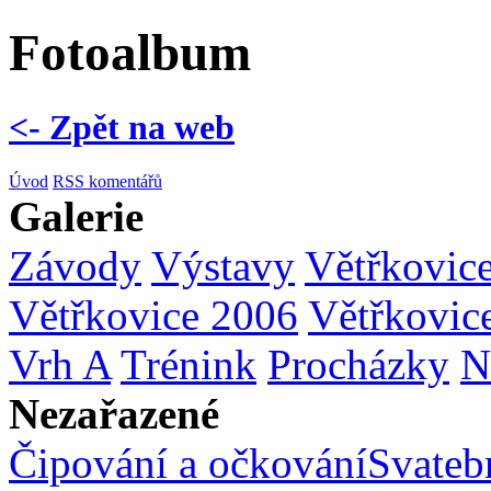
Fotoalbum
<- Zpět na web
Úvod
RSS komentářů
Galerie
Závody
Výstavy
Větřkovic
Větřkovice 2006
Větřkovic
Vrh A
Trénink
Procházky
N
Nezařazené
Čipování a očkování
Svatebn