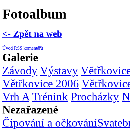
Fotoalbum
<- Zpět na web
Úvod
RSS komentářů
Galerie
Závody
Výstavy
Větřkovic
Větřkovice 2006
Větřkovic
Vrh A
Trénink
Procházky
N
Nezařazené
Čipování a očkování
Svatebn