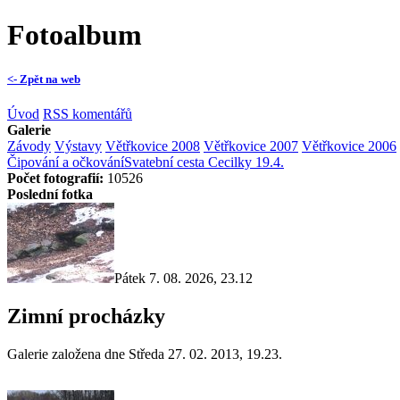
Fotoalbum
<- Zpět na web
Úvod
RSS komentářů
Galerie
Závody
Výstavy
Větřkovice 2008
Větřkovice 2007
Větřkovice 2006
Čipování a očkování
Svatební cesta Cecilky 19.4.
Počet fotografií:
10526
Poslední fotka
Pátek 7. 08. 2026, 23.12
Zimní procházky
Galerie založena dne Středa 27. 02. 2013, 19.23.