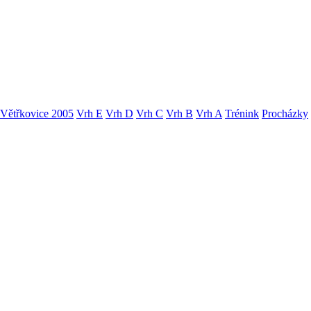
Větřkovice 2005
Vrh E
Vrh D
Vrh C
Vrh B
Vrh A
Trénink
Procházky