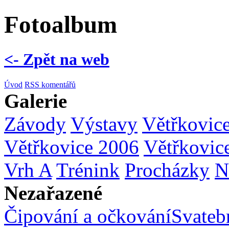
Fotoalbum
<- Zpět na web
Úvod
RSS komentářů
Galerie
Závody
Výstavy
Větřkovic
Větřkovice 2006
Větřkovic
Vrh A
Trénink
Procházky
N
Nezařazené
Čipování a očkování
Svatebn