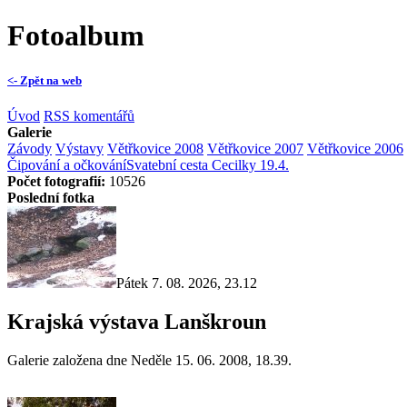
Fotoalbum
<- Zpět na web
Úvod
RSS komentářů
Galerie
Závody
Výstavy
Větřkovice 2008
Větřkovice 2007
Větřkovice 2006
Čipování a očkování
Svatební cesta Cecilky 19.4.
Počet fotografií:
10526
Poslední fotka
Pátek 7. 08. 2026, 23.12
Krajská výstava Lanškroun
Galerie založena dne Neděle 15. 06. 2008, 18.39.