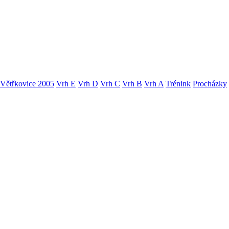
Větřkovice 2005
Vrh E
Vrh D
Vrh C
Vrh B
Vrh A
Trénink
Procházky